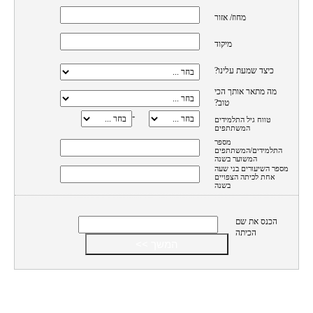
מחוז/ אזור
מיקוד
כיצד שמעת עלינו?
מה מתאר אותך הכי
טוב?
-
טווח גיל התלמידים
המשתתפים
מספר
התלמידים/המשתתפים
המשוער בשנה
מספר השיעורים בני שעה
אחת לכיתה הצפויים
בשנה
הכנס את שם
הכיתה